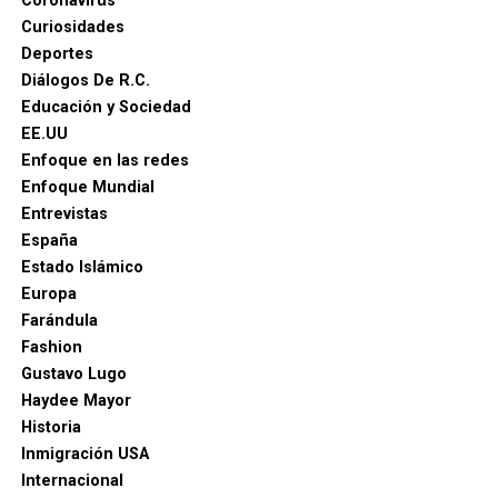
Coronavirus
de trabajo en las diferentes áreas que con su
Curiosidades
profesionalismo, dedicación y arduo trabajo mantienen
Deportes
en alto el orgullo Ibaguereño.
Diálogos De R.C.
Educación y Sociedad
EE.UU
Enfoque en las redes
Enfoque Mundial
Entrevistas
España
Estado Islámico
Europa
Farándula
Fashion
Gustavo Lugo
Haydee Mayor
Historia
Inmigración USA
Internacional