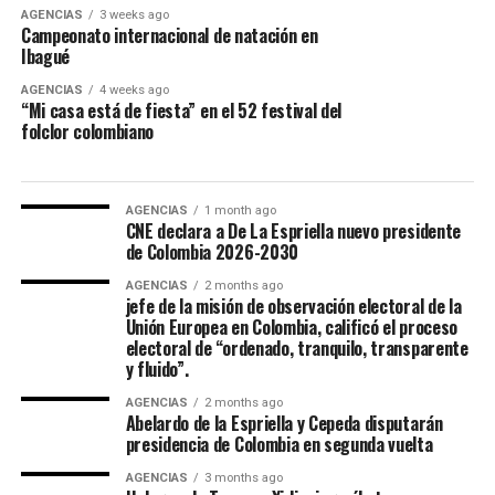
construyeron originalmente a finales de los años 70
coronación encuentro nacional, con el concierto del
AGENCIAS
3 weeks ago
para los Juegos Nacionales de 1970.
artista invitado Felipe Pelaez, y otros eventos más se
Campeonato internacional de natación en
Ibagué
ralizaron en la Concha Acustica Garzon y Collazos.
AGENCIAS
4 weeks ago
“Mi casa está de fiesta” en el 52 festival del
folclor colombiano
AGENCIAS
1 month ago
CNE declara a De La Espriella nuevo presidente
de Colombia 2026-2030
AGENCIAS
2 months ago
jefe de la misión de observación electoral de la
Unión Europea en Colombia, calificó el proceso
electoral de “ordenado, tranquilo, transparente
Maria Paula Gonzalez Lozano, representó a Ibagué en el
y fluido”.
52 Festival Folclórico Colombiano , fue elejida como
AGENCIAS
2 months ago
Embajadora Municipal del Folclor, representaba la
Abelardo de la Espriella y Cepeda disputarán
comuna 12 de la ciudad y obtuvo el titulo por su
presidencia de Colombia en segunda vuelta
carisma, dominio escenico e interpretación del baile
AGENCIAS
3 months ago
tradicional.