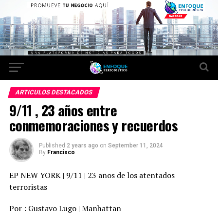
ARTICULOS DESTACADOS
9/11 , 23 años entre
conmemoraciones y recuerdos
Published
2 years ago
on
September 11, 2024
By
Francisco
EP NEW YORK | 9/11 | 23 años de los atentados
terroristas
Por : Gustavo Lugo | Manhattan