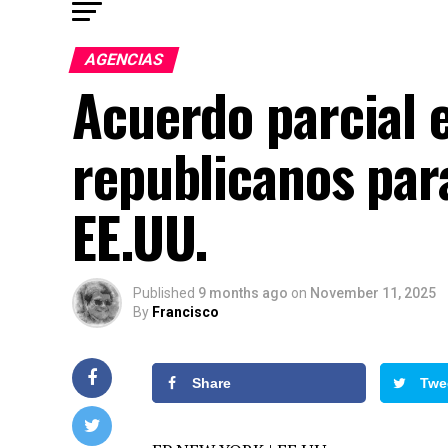
AGENCIAS
Acuerdo parcial 
republicanos par
EE.UU.
Published
9 months ago
on
November 11, 2025
By
Francisco
Share
Twe