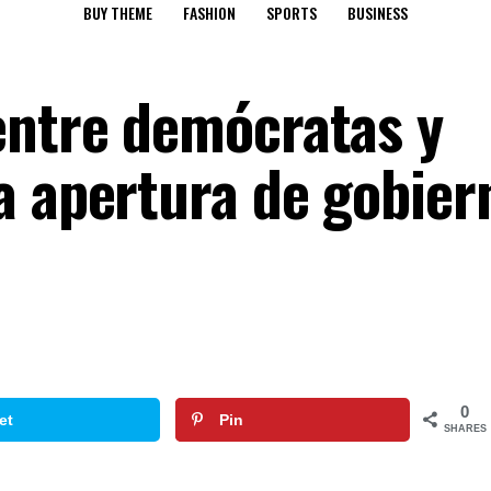
BUY THEME
FASHION
SPORTS
BUSINESS
entre demócratas y
a apertura de gobier
0
et
Pin
SHARES