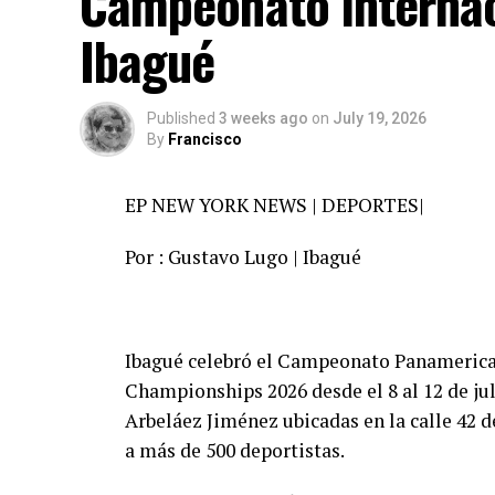
Campeonato internac
Ibagué
Published
3 weeks ago
on
July 19, 2026
By
Francisco
EP NEW YORK NEWS | DEPORTES|
Por : Gustavo Lugo | Ibagué
Ibagué celebró el Campeonato Panameri
Championships 2026 desde el 8 al 12 de ju
Arbeláez Jiménez ubicadas en la calle 42 
a más de 500 deportistas.