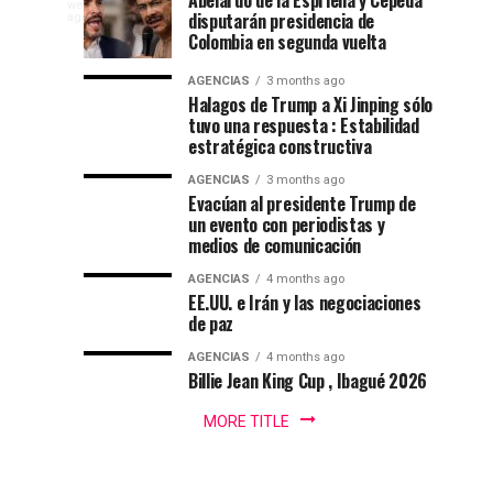
Abelardo de la Espriella y Cepeda
weeks
el
nuevo
disputarán presidencia de
NEW
ago
internacional
52
presidente
Colombia en segunda vuelta
YORK
festival
de
NEWS
de
AGENCIAS
3 months ago
del
Colombia
|
Halagos de Trump a Xi Jinping sólo
DEPORTES|
folclor
2026-
tuvo una respuesta : Estabilidad
natación
Por
colombiano
2030
estratégica constructiva
:
en
AGENCIAS
3 months ago
Gustavo
Evacúan al presidente Trump de
Lugo
un evento con periodistas y
Ibagué
|
medios de comunicación
Ibagué
AGENCIAS
4 months ago
Ibagué
EE.UU. e Irán y las negociaciones
celebró
de paz
el
Campeonato
AGENCIAS
4 months ago
Billie Jean King Cup , Ibagué 2026
Panamericano
de
MORE TITLE
Natación
PanAm...