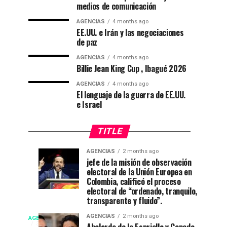
medios de comunicación
AGENCIAS
4 months ago
EE.UU. e Irán y las negociaciones
de paz
AGENCIAS
4 months ago
Billie Jean King Cup , Ibagué 2026
AGENCIAS
4 months ago
El lenguaje de la guerra de EE.UU.
e Israel
TITLE
AGENCIAS
2 months ago
“Mi
CNE
AGENCIAS
AGENCIAS
jefe de la misión de observación
4
1
electoral de la Unión Europea en
casa
declara
weeks
month
ago
ago
Colombia, calificó el proceso
está
a
electoral de “ordenado, tranquilo,
de
De
transparente y fluido”.
fiesta”
La
Campeonato
AGENCIAS
2 months ago
AGENCIAS
en
Espriella
EP
3