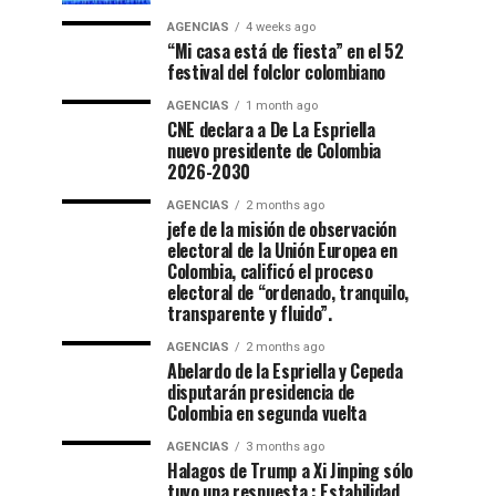
AGENCIAS
4 weeks ago
“Mi casa está de fiesta” en el 52
festival del folclor colombiano
AGENCIAS
1 month ago
CNE declara a De La Espriella
nuevo presidente de Colombia
2026-2030
AGENCIAS
2 months ago
jefe de la misión de observación
electoral de la Unión Europea en
Colombia, calificó el proceso
electoral de “ordenado, tranquilo,
transparente y fluido”.
AGENCIAS
2 months ago
Abelardo de la Espriella y Cepeda
disputarán presidencia de
Colombia en segunda vuelta
AGENCIAS
3 months ago
Halagos de Trump a Xi Jinping sólo
tuvo una respuesta : Estabilidad