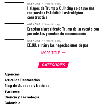
NYT , AGENCIAS
AGENCIAS
3 months ago
Con un balance muy positivo para la economía regional,
Halagos de Trump a Xi Jinping sólo tuvo una
la alta afluencia de turistas, la gran ocupación hotelera y
respuesta : Estabilidad estratégica
el comercio local fortalecieron la economía de la ciudad.
constructiva
AGENCIAS
3 months ago
Enfoque Periodistico y “Florida News” , da sus
Evacúan al presidente Trump de un evento con
RELATED TOPICS:
2024
CALI
COLOMBIA
COP 16
agradecimientos a la Gobernación Del tolima, La
periodistas y medios de comunicación
UP NEXT
Alcaldía de Ibagué, a Cristian Torres jefe de prensa y
María Corina Machado y Edmundo González ganan
AGENCIAS
4 months ago
comunicaciónes de la alcaldia, Mauricio Hernandez Cala
EE.UU. e Irán y las negociaciones de paz
premio “Sajarov”
secretario de cultura de Ibague y a todo ese gran grupo
MORE TITLE
de trabajo en las diferentes áreas que con su
DON'T MISS
Sigue escasez de gasolina en Florida luego del huracán
profesionalismo, dedicación y arduo trabajo mantienen
Milton
CATEGORIES
en alto el orgullo Ibaguereño.
Agencias
Articulos Destacados
Blog de Sucesos y Noticias
Business
Ciencia y Tecnología
Colombia