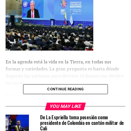
En la agenda está la vida en la Tierra, en todas sus
formas y variedades. La gran pregunta es hasta dónde
llegarán las naciones para detener el desastroso declive
en curso.
CONTINUE READING
Representantes de más de 175 países se reúnen para
negociar respuestas, a partir del lunes en Cali, Colombia,
YOU MAY LIKE
en lo que se espera que sea la mayor conferencia de las
Naciones Unidas sobre biodiversidad de la historia.
De La Espriella toma posesión como
presidente de Colombia en cantón militar de
Cali
El desarrollo de las conversaciones en las próximas dos