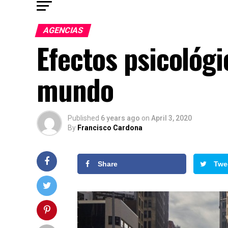
AGENCIAS
Efectos psicológi
mundo
Published
6 years ago
on
April 3, 2020
By
Francisco Cardona
Share
Twe