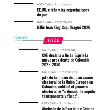
AGENCIAS
4 months ago
EE.UU. e Irán y las negociaciones
de paz
AGENCIAS
4 months ago
Billie Jean King Cup , Ibagué 2026
De
AGENCIAS
TITLE
EP
10
hours
FLORIDA
ago
La
AGENCIAS
1 month ago
NEWS
Campeonato
“Mi
AGENCIAS
AGENCIAS
CNE declara a De La Espriella
|
3
4
Espriella
nuevo presidente de Colombia
internacional
casa
weeks
weeks
posesión
ago
ago
2026-2030
de
está
presidencial
toma
natación
de
AGENCIAS
2 months ago
|
jefe de la misión de observación
en
fiesta”
Colombia
posesión
electoral de la Unión Europea en
Ibagué
en
De
Colombia, calificó el proceso
el
la
electoral de “ordenado, tranquilo,
como
Espriella
52
transparente y fluido”.
promete
festival
presidente
AGENCIAS
2 months ago
recuperación
del
Abelardo de la Espriella y Cepeda