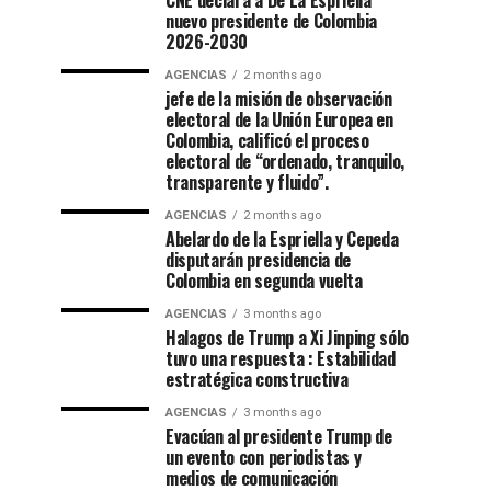
CNE declara a De La Espriella
nuevo presidente de Colombia
2026-2030
AGENCIAS
2 months ago
jefe de la misión de observación
electoral de la Unión Europea en
Colombia, calificó el proceso
electoral de “ordenado, tranquilo,
transparente y fluido”.
AGENCIAS
2 months ago
Abelardo de la Espriella y Cepeda
disputarán presidencia de
Colombia en segunda vuelta
AGENCIAS
3 months ago
Halagos de Trump a Xi Jinping sólo
tuvo una respuesta : Estabilidad
estratégica constructiva
AGENCIAS
3 months ago
Evacúan al presidente Trump de
un evento con periodistas y
medios de comunicación