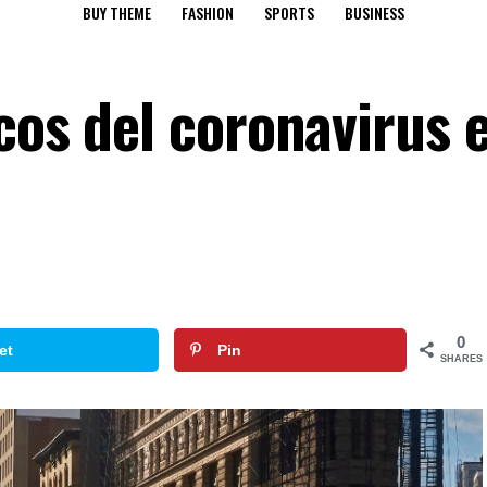
BUY THEME
FASHION
SPORTS
BUSINESS
cos del coronavirus e
0
et
Pin
SHARES