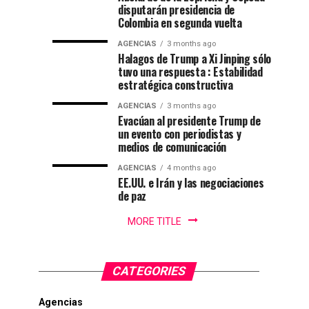
del
folclor
disputarán presidencia de
de
orden
Colombia en segunda vuelta
colombiano
y
Colombia
AGENCIAS
3 months ago
lucha
Halagos de Trump a Xi Jinping sólo
contra
tuvo una respuesta : Estabilidad
en
el
estratégica constructiva
crimen...
cantón
AGENCIAS
3 months ago
Evacúan al presidente Trump de
un evento con periodistas y
militar
medios de comunicación
de
AGENCIAS
4 months ago
EE.UU. e Irán y las negociaciones
de paz
Cali
MORE TITLE
CATEGORIES
Agencias