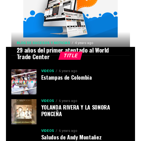
BLOG DE SUCESOS Y NOTICIAS
4 years ago
29 años del primer atentado al World
Trade Center
TITLE
VIDEOS
6 years ago
Estampas de Colombia
VIDEOS
6 years ago
YOLANDA RIVERA Y LA SONORA
PONCEÑA
VIDEOS
6 years ago
Saludos de Andy Montañez