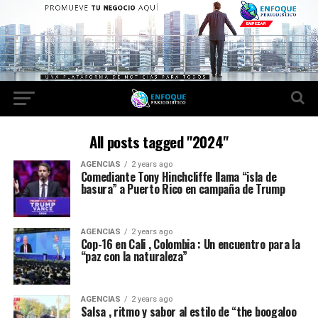
All posts tagged "2024"
AGENCIAS
2 years ago
Comediante Tony Hinchcliffe llama “isla de
basura” a Puerto Rico en campaña de Trump
AGENCIAS
2 years ago
Cop-16 en Cali , Colombia : Un encuentro para la
“paz con la naturaleza”
AGENCIAS
2 years ago
Salsa , ritmo y sabor al estilo de “the boogaloo