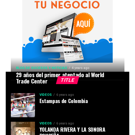
BLOG DE SUCESOS Y NOTICIAS
4 years ago
29 años del primer atentado al World
Trade Center
TITLE
VIDEOS
6 years ago
Estampas de Colombia
VIDEOS
6 years ago
YOLANDA RIVERA Y LA SONORA