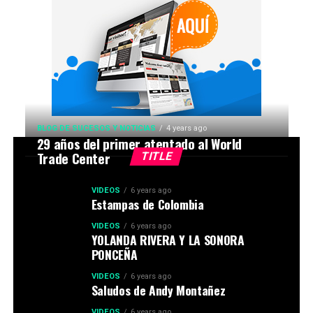
BLOG DE SUCESOS Y NOTICIAS
4 years ago
29 años del primer atentado al World
Trade Center
TITLE
VIDEOS
6 years ago
Estampas de Colombia
VIDEOS
6 years ago
YOLANDA RIVERA Y LA SONORA
PONCEÑA
VIDEOS
6 years ago
Saludos de Andy Montañez
VIDEOS
6 years ago