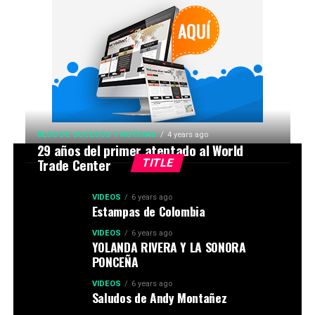
BLOG DE SUCESOS Y NOTICIAS
4 years ago
29 años del primer atentado al World
Trade Center
TITLE
VIDEOS
6 years ago
Estampas de Colombia
VIDEOS
6 years ago
YOLANDA RIVERA Y LA SONORA
PONCEÑA
VIDEOS
6 years ago
Saludos de Andy Montañez