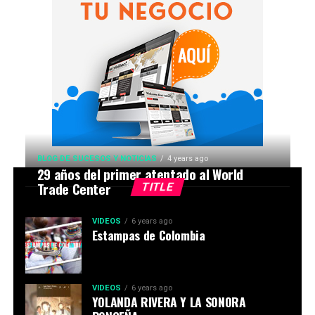
BLOG DE SUCESOS Y NOTICIAS
4 years ago
29 años del primer atentado al World
Trade Center
TITLE
VIDEOS
6 years ago
Estampas de Colombia
VIDEOS
6 years ago
YOLANDA RIVERA Y LA SONORA