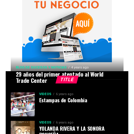
BLOG DE SUCESOS Y NOTICIAS
4 years ago
29 años del primer atentado al World
Trade Center
TITLE
VIDEOS
6 years ago
Estampas de Colombia
VIDEOS
6 years ago
YOLANDA RIVERA Y LA SONORA