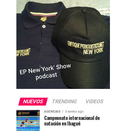
NUEVOS
TRENDING
VIDEOS
AGENCIAS
3 weeks ago
Campeonato internacional de
natación en Ibagué