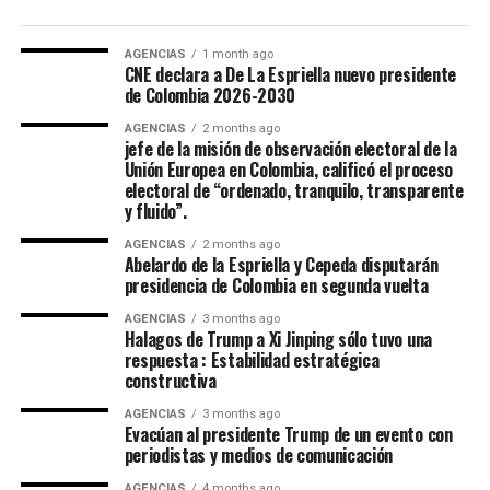
Embajadora Municipal del Folclor, representaba la
Muchas dudas y mentiras en primer debate presidencial
comuna 12 de la ciudad y obtuvo el titulo por su
“Biden vs Trump” 2024
carisma, dominio escenico e interpretación del baile
AGENCIAS
1 month ago
CNE declara a De La Espriella nuevo presidente
tradicional.
de Colombia 2026-2030
La Virreina Nacional del Folclor 2026, es Mariangel
AGENCIAS
2 months ago
jefe de la misión de observación electoral de la
Tumay Hernandez, representante del departamento del
Unión Europea en Colombia, calificó el proceso
Casanare fue elejida en la noche de coronación y
electoral de “ordenado, tranquilo, transparente
clausura del 52 Festival Del Folclor Colombiano.
y fluido”.
AGENCIAS
2 months ago
Jania Raquel Osorio Mejia, representante del
Abelardo de la Espriella y Cepeda disputarán
departamento de Cordoba, fue coronada como la nueva
presidencia de Colombia en segunda vuelta
embajadora Nacional del Folclor Colombiano
AGENCIAS
3 months ago
Halagos de Trump a Xi Jinping sólo tuvo una
Con un balance muy positivo para la economía regional,
respuesta : Estabilidad estratégica
constructiva
la alta afluencia de turistas, la gran ocupación hotelera y
el comercio local fortalecieron la economía de la ciudad.
AGENCIAS
3 months ago
Evacúan al presidente Trump de un evento con
periodistas y medios de comunicación
Enfoque Periodistico y “Florida News” , da sus
agradecimientos a la Gobernación Del tolima, La
AGENCIAS
4 months ago