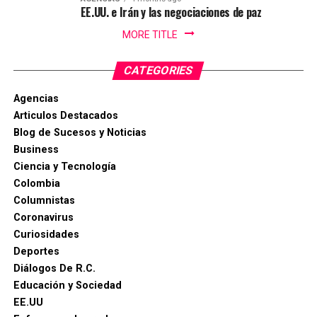
Alcaldía de Ibagué, a Cristian Torres jefe de prensa y
EE.UU. e Irán y las negociaciones de paz
comunicaciónes de la alcaldia, Mauricio Hernandez Cala
MORE TITLE
secretario de cultura de Ibague y a todo ese gran grupo
de trabajo en las diferentes áreas que con su
CATEGORIES
profesionalismo, dedicación y arduo trabajo mantienen
en alto el orgullo Ibaguereño.
Agencias
Articulos Destacados
Blog de Sucesos y Noticias
Business
Ciencia y Tecnología
Colombia
Columnistas
Coronavirus
Curiosidades
Deportes
Diálogos De R.C.
Educación y Sociedad
EE.UU