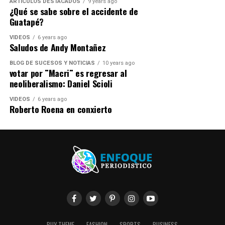
ARTICULOS DESTACADOS
9 years ago
¿Qué se sabe sobre el accidente de
Guatapé?
VIDEOS
6 years ago
Saludos de Andy Montañez
BLOG DE SUCESOS Y NOTICIAS
10 years ago
votar por ¨Macri¨ es regresar al
neoliberalismo: Daniel Scioli
VIDEOS
6 years ago
Roberto Roena en conxierto
BUY THEME
FASHION
SPORTS
BUSINESS