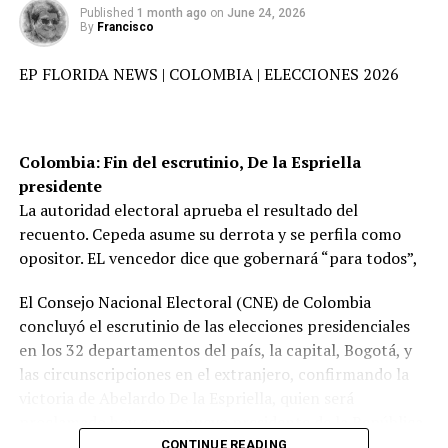
prueba de vida del presidente Maduro y de la primera
Published
1 month ago
on
June 24, 2026
dama”.
By
Francisco
Exigimos prueba de vida del presidente Maduro y la
EP FLORIDA NEWS | COLOMBIA | ELECCIONES 2026
La primera medalla de oro para Colombia llegó gracias a
primera dama, la prima combatiente, Cilia Flores. Las
Matías Ramírez Bonilla, quien se proclamó campeón
instrucciones a la FANB y a las fuerzas de seguridad
panamericano en los 200 metros espalda de la categoría
ciudadana están dadas. Venezuela está en calma
16-18 años con un tiempo de 2:06.83, entregándole al
Colombia: Fin del escrutinio, De la Espriella
digiriendo lo que significa este ataque brutal”.
país la primera presea dorada del campeonato.
Ibagué recibió a miles de turistas que llegaron y
presidente
disfrutaron de todas las actividades, y se demostró una
El gobierno de Venezuela denunció este sábado una
La autoridad electoral aprueba el resultado del
El certamen reunió a las delegaciones nacionales de los
vez más que la ciudad está capacitada para celebrar
“agresión militar” de EE.UU. después de que se
recuento. Cepeda asume su derrota y se perfila como
siguientes países del continente americano: Colombia
eventos de talla internacional, El tolima vivió una vez
reportaran explosiones y el sobrevuelo de aeronaves en
opositor. EL vencedor dice que gobernará “para todos”,
(país anfitrión), México, Chile, Argentina, Anguila
más el festival folclórico colombiano,
Caracas y otras partes del país a primera hora del día.
(Territorio Británico de Ultramar. Es una pequeña y
El Consejo Nacional Electoral (CNE) de Colombia
exclusiva isla caribeña ubicada al este de Puerto Rico),
Con una programación variada del 22 al 29 de junio se
Videos grabados por vecinos mostraron columnas de
concluyó el escrutinio de las elecciones presidenciales
Antigua y Barbuda, Aruba, Bahamas, Bolivia, Costa Rica,
celebró con exito rotundo la versión 52 del folclor
humo y detonaciones e incluso algunas aeronaves que
en los 32 departamentos del país, la capital, Bogotá, y
Dominica.
colombiano, como el dia del tamal, el dia de la lechona,
volaban a escasa altura.
las circunscripciones en el extranjero, confirmando la
el gran desfile de San juan, la elección y coronacion de la
victoria de Abelardo De la Espriella, quien será
nueva embajadora municipal del folclor 2026, caravana
Noticia en desarrollo….
proclamado hoy como nuevo presidente de la República
real de embajadoras nacionales del folclor, por nombrar
para el periodo 2026-2030.
CONTINUE READING