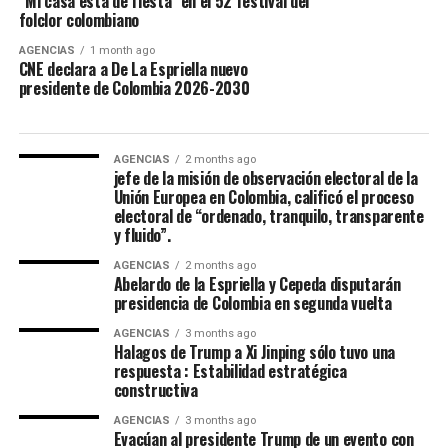
“Mi casa está de fiesta” en el 52 festival del
embajadora Nacional del Folclor Colombiano
Estaremos junto a las comunidades en los territorios, en
folclor colombiano
los barrios populares, en el campo y las ciudades”,
AGENCIAS
1 month ago
Con un balance muy positivo para la economía regional,
advirtió Cepeda, en mensaje directo a de la Espriella. En
CNE declara a De La Espriella nuevo
la alta afluencia de turistas, la gran ocupación hotelera y
ese orden, señaló que la oposición estará vigilante y
presidente de Colombia 2026-2030
el comercio local fortalecieron la economía de la ciudad.
cuidará de los avances y logros sociales del gobierno
saliente de Gustavo Petro, de manera que serán activos
Enfoque Periodistico y “Florida News” , da sus
tanto en el Congreso como en las calles.
AGENCIAS
2 months ago
agradecimientos a la Gobernación Del tolima, La
jefe de la misión de observación electoral de la
Unión Europea en Colombia, calificó el proceso
Alcaldía de Ibagué, a Cristian Torres jefe de prensa y
“Resistiremos cualquier intento de sometimiento
electoral de “ordenado, tranquilo, transparente
comunicaciónes de la alcaldia, Mauricio Hernandez Cala
autoritario. No nos intimidan las amenazas ni la
y fluido”.
secretario de cultura de Ibague y a todo ese gran grupo
persecución política, la hemos padecido y enfrentado
de trabajo en las diferentes áreas que con su
AGENCIAS
2 months ago
antes y las hemos derrotado una y otra vez”, afirmó
Abelardo de la Espriella y Cepeda disputarán
profesionalismo, dedicación y arduo trabajo mantienen
Cepeda, que lamentó la injerencia de Estados Unidos
presidencia de Colombia en segunda vuelta
en alto el orgullo Ibaguereño.
durante el proceso electoral y aseguró que las demandas
AGENCIAS
3 months ago
que interpuso ante la justicia local contra de la Espriella
Halagos de Trump a Xi Jinping sólo tuvo una
y su campaña seguirán.
respuesta : Estabilidad estratégica
constructiva
El senador devenido desde ahora en el jefe de la
AGENCIAS
3 months ago
oposición anunció que hará un recorrido por el país
Evacúan al presidente Trump de un evento con