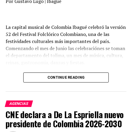
Por Gustavo Lugo | Ibagué
comentó una mujer visiblemente emocionada.
2026 tras conquistar 16 medallas durante la primera
jornada de competencias: cinco de oro, ocho de plata y
Otro ángulo de la captura de Maduro
tres de bronce. La gran figura del día fue Jasmin Pistelli
La capital musical de Colombia Ibagué celebró la versión
Palomino, quien además de coronarse campeona
El presidente de Estados Unidos, Donald Trump, dijo
52 del Festival Folclórico Colombiano, una de las
panamericana en los 200 metros espalda (19 años y
este sábado que el presidente de Venezuela, Nicolás
festividades culturales más importantes del país.
mayores), impuso un nuevo récord nacional con un
Maduro, y su esposa han sido detenidos y sacados
Comenzando el mes de Junio las celebraciónes se toman
tiempo de 2:12.80, superando la marca de Carolina
del país tras un ataque “a gran escala”.
el departamento del tolima, un mes de música, cultura,
Colorado (2:13.64), vigente desde 2012.
reinas, gastronomia, danzas y fiestas.
“Los Estados Unidos han realizado con éxito un ataque a
gran escala contra Venezuela y su líder, el presidente
La capital musical de colombia como se le llama a
Nicolás Maduro, quien, junto con su esposa, ha sido
CONTINUE READING
Ibagué, en unión con la gobernación del tolima que
capturado y trasladado fuera del país. Esta operación se
dirije adriana Magali Matiz y la alcaldesa de Ibagué
realizó en conjunto con las fuerzas del orden de EE. UU.
Johana Ximena Aranda se encargaron de realizar este
Próximamente se darán más detalles. Habrá una
importante evento y completamente gratis para todos.
AGENCIAS
conferencia de prensa hoy a las 11 a. m. en Mar-a-Lago”.
CNE declara a De La Espriella nuevo
Por su parte, la vicepresidenta de Venezuela, Delcy
presidente de Colombia 2026-2030
Rodríguez, exigió al gobierno de Estados Unidos “una