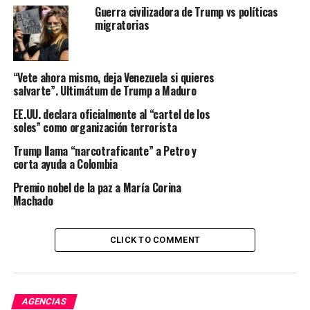
Guerra civilizadora de Trump vs políticas
migratorias
La situación en
Venezuela
no pasó desapercibida para
las figuras políticas en Perú. Algunos parlamentarios y
líderes partidarios simpatizantes del
régimen de
“Vete ahora mismo, deja Venezuela si quieres
Maduro
expresaron su rechazo a la intervención militar
salvarte”. Ultimátum de Trump a Maduro
estadounidense.
EE.UU. declara oficialmente al “cartel de los
El prófugo líder de Perú Libre,
Vladimir Cerrón
,
soles” como organización terrorista
manifestó su solidaridad con Venezuela y advirtió que
Trump llama “narcotraficante” a Petro y
América Latina
no puede ser “
cómplice de una guerra
corta ayuda a Colombia
imperialista”
.
Premio nobel de la paz a María Corina
Machado
Por otro lado, el secretario general de
Fuerza Popular
,
Luis Galarreta, se mostró satisfecho con el accionar de
Estados Unidos. El partido fujimorista siempre fue
CLICK TO COMMENT
crítico al gobierno de
Nicolás Maduro.
Inicia el 2026 con una gran noticia, la captura del
asesino Maduro. Otra decisión acertada del Presidente
AGENCIAS