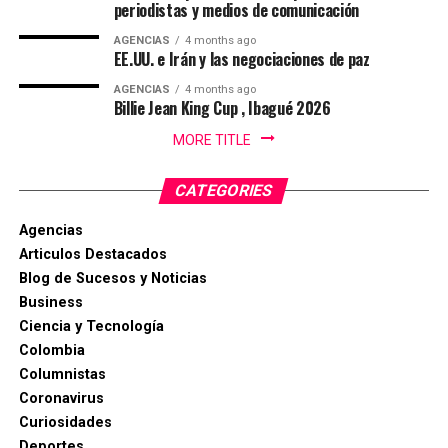
periodistas y medios de comunicación
para aunar esfuerzos en las regiones en defensa del
medioambiente, los logros sociales, el respeto por los
AGENCIAS
4 months ago
EE.UU. e Irán y las negociaciones de paz
trabajadores y en contra de un modelo político basado
en la depredación. “Si de la Espriella y el nuevo gobierno
AGENCIAS
4 months ago
Billie Jean King Cup , Ibagué 2026
deciden recorrer el camino del diálogo, de la sensatez y
del entendimiento nacional, si optan por construir
MORE TITLE
acuerdos sobre la base del respeto mutuo y del interés
general, encontrarán en nosotros una disposición
CATEGORIES
sincera de concertación”, afirmó Cepeda, que le reiteró a
de la Espriella: “Hoy somos media Colombia contada en
Agencias
las urnas. Somos una parte fundamental de la nación.
Articulos Destacados
Somos una fuerza política, social y cultural presente en
Blog de Sucesos y Noticias
cada rincón del país. Somos la fuerza serena del cambio
Business
social y nadie podrá detenernos”.
Ciencia y Tecnología
Colombia
De la Espriella toma nota del mensaje de Cepeda:
Columnistas
“Acabó la campaña”
Coronavirus
Curiosidades
El presidente electo de Colombia, Abelardo de la
Deportes