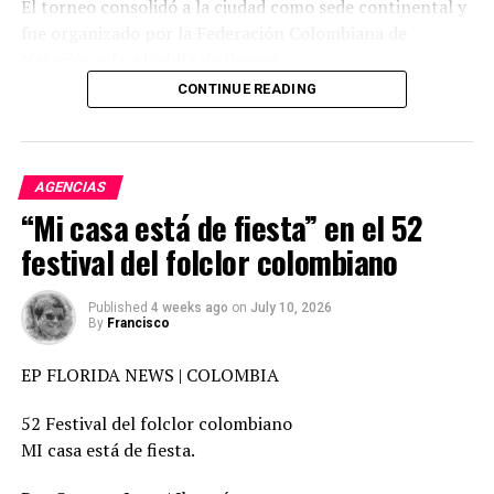
El torneo consolidó a la ciudad como sede continental y
julio del año pasado. Saber que
Maduro
ya se fue, que lo
fue organizado por la Federación Colombiana de
capturaron, es una felicidad que no se puede describir”,
Natación y la Alcaldía de Ibagué
relató uno de los asistentes, envuelto en los colores de
su país.
CONTINUE READING
La
vigilia
se extendió durante horas. “Desde las dos de la
El campeonato reunió a las principales delegaciones de
mañana estoy despierto siguiendo las noticias. Como yo,
natación del continente americano en uno de los
hay miles de venezolanos igual de atentos”, añadió el
AGENCIAS
eventos más importantes del calendario internacional
“Mi casa está de fiesta” en el 52
migrante, residente en
Perú desde 2018.
de PanAm Aquatics, consolidando a Colombia e Ibagué
festival del folclor colombiano
como referentes para la organización de competencias
La posibilidad de regresar a su país fue uno de los
acuáticas de alto nivel.
sentimientos más repetidos. “Tengo casi ocho años aquí.
Published
4 weeks ago
on
July 10, 2026
Tuve que salir y ahora saber que puedo volver, ver a mi
By
Francisco
Durante cinco días de competencia, los mejores
familia, estar con los míos, es algo indescriptible”,
nadadores de América se dieron cita en el país para
expresó otro ciudadano. Entre rezos y cánticos, varios
EP FLORIDA NEWS | COLOMBIA
disputar un certamen de gran relevancia deportiva e
agradecieron lo que consideran el fin de una etapa
internacional.
52 Festival del folclor colombiano
marcada por el exilio y la incertidumbre. “Se acaba el
MI casa está de fiesta.
sufrimiento para todos los venezolanos. Gracias a Dios,
La delegación de Colombia tuvo un comienzo exitoso en
Venezuela es libre. No esperábamos empezar el año así”,
el Panam Aquatics Swimming Championships Ibagué