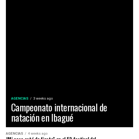
de Representantes (diputados).
Cepeda había advertido desde el domingo pasado que
aceptaba los resultados del preconteo, pero por haber
un margen tan estrecho con de la Espriella, de apenas el
Maria Paula Gonzalez Lozano, representó a Ibagué en el
0,96% en la votación, iba a esperar al escrutinio y lo
52 Festival Folclórico Colombiano , fue elejida como
reconocería, al tiempo que presentó más de medio
Embajadora Municipal del Folclor, representaba la
centenar de reclamaciones.
comuna 12 de la ciudad y obtuvo el titulo por su
El congresista aceptó la derrota anticipándose al
carisma, dominio escenico e interpretación del baile
anuncio final sobre el resultado del escrutinio que
tradicional.
adelantan los jueces y el Consejo Nacional Electoral
La Virreina Nacional del Folclor 2026, es Mariangel
(CNE), luego que en la víspera el primero de esos
Tumay Hernandez, representante del departamento del
recuentos y revisiones precisara que la diferencia con el
AGENCIAS
3 weeks ago
Campeonato internacional de
Casanare fue elejida en la noche de coronación y
preconteo no superaba el 1%.
natación en Ibagué
clausura del 52 Festival Del Folclor Colombiano.
“Ejerceremos una oposición democrática, vigilante y
Jania Raquel Osorio Mejia, representante del
constructiva, pero también resuelta e inquebrantable
AGENCIAS
4 weeks ago
departamento de Cordoba, fue coronada como la nueva
cuando se trate de defender los derechos del pueblo.