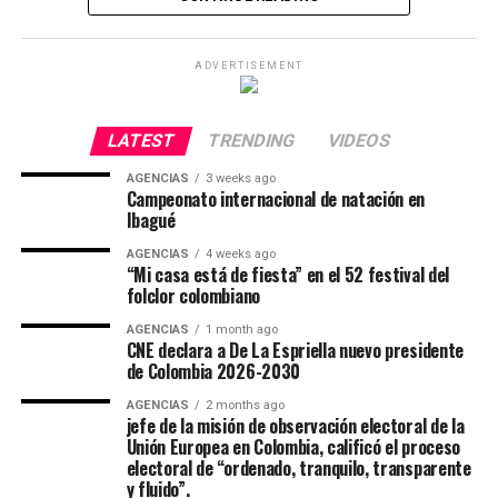
algunos.
El exministro José Manuel Restrepo lo acompañará
ADVERTISEMENT
como vicepresidente.
RELATED TOPICS:
CAPTURA DE NICOLÁS MADURO
EE.UU
VENEZUELA
El anuncio fue realizado por el Presidente del CNE,
Además de estas naciones, el evento continental contó
LATEST
TRENDING
VIDEOS
Cristian Quiroz, quien convocó la sesión formal para
con representantes de Brasil, Canadá y otras
UP NEXT
Delcy Rodríguez nueva presidenta interina de Venezuela
declarar oficialmente las elecciones tras redactar las
AGENCIAS
3 weeks ago
delegaciones de Centroamérica y el Caribe, completando
Campeonato internacional de natación en
resoluciones pertinentes. La proclamación se produce
el registro de los 31 países participantes. Al final del
DON'T MISS
Ibagué
luego de que se retiraran las apelaciones presentadas
“En navidad , Medellín te quiere”
campeonato, la delegación local de Colombia se coronó
por el Pacto Histórico durante la audiencia nacional de
AGENCIAS
4 weeks ago
campeona general, seguida muy de cerca por México y
“Mi casa está de fiesta” en el 52 festival del
escrutinio y luego de que el candidato derrotado, Iván
Chile en el medallero.
folclor colombiano
Cepeda, reconociera el resultado electoral.
Además, el desfile de autos antiguos y clasicos, allí
AGENCIAS
1 month ago
Con una entrada gratuita para todo el público, los
tambiém se unieron los amantes de las bicicletas y
CNE declara a De La Espriella nuevo presidente
El escrutinio confirmó esencialmente el preescrutinio
asistentes disfrutaron de cinco días de competencia con
motos antiguas, y no podemos dejar pasar la
de Colombia 2026-2030
publicado la noche de las elecciones del 21 de junio,
los mejores exponentes de la natación panamericana y
reinaguración de la Concha Acústica Garzón y collazos
AGENCIAS
2 months ago
revelando mínimas diferencias, y las autoridades
acompañaron a la Selección Colombia en su camino por
con un gran concierto de la Orquesta Sinfónica
jefe de la misión de observación electoral de la
electorales colombianas describieron el proceso de
Unión Europea en Colombia, calificó el proceso
dejar en alto los colores del país.
Nacional de Colombia, la alcaldesa Johana Aranda
consolidación de los resultados como “eficiente,
electoral de “ordenado, tranquilo, transparente
recibió la batuta del director y por unos segundos dirigió
y fluido”.
transparente e inédito” en la historia electoral de
Colombia ganó un total de 85 medallas en el Panam