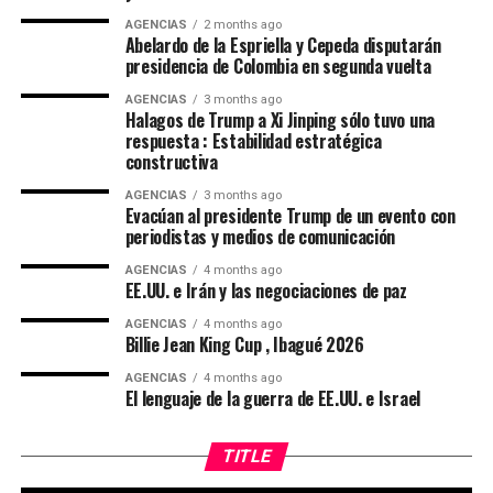
la Sinfónica Nacional.
Colombia.
Aquatics Swimming Championships disputado en Ibagué
AGENCIAS
2 months ago
Abelardo de la Espriella y Cepeda disputarán
este me de julio de 2026. La delegación local finalizó en
La concha Acústica se ha convertido en otro
presidencia de Colombia en segunda vuelta
Cepeda aceptó su derrota
el primer puesto del medallero general con la siguiente
importante lugar para los ibagureños, por su
distribución:
arquitectura y comodidad en el corazón de la ciudad.
AGENCIAS
3 months ago
Iván Cepeda, el senador de izquierda y candidato
Halagos de Trump a Xi Jinping sólo tuvo una
Oro: 31 medallas
respuesta : Estabilidad estratégica
presidencial de Colombia, aceptó hoy su derrota en las
Hay que recalcar que la elección y coronación de la
Plata:35 medallas
constructiva
urnas y por ende la presidencia del ultraderechista
embajadora municipal del folclor 2026, la muestra
Bronce:19 medallas
Abelardo de la Espriella, al tiempo que expresó que
AGENCIAS
3 months ago
folclórica de las candidatas del encuentro
Evacúan al presidente Trump de un evento con
asumirá su rol como jefe de la oposición, al advertir que
Las piscinas olímpicas Hernando Arbeláez Jiménez,
departamental del folclor, la elección y coronacion de la
periodistas y medios de comunicación
la votación obtenida el domingo anterior sugiere que
ubicadas en la Unidad Deportiva de la Calle 42, se
embajadora departamental 2026-2027, y la gala de
representa a la mitad del país.
AGENCIAS
4 months ago
construyeron originalmente a finales de los años 70
coronación encuentro nacional, con el concierto del
EE.UU. e Irán y las negociaciones de paz
“Como candidato del Pacto Histórico y la Alianza por la
para los Juegos Nacionales de 1970.
artista invitado Felipe Pelaez, y otros eventos más se
Vida, como lo anuncié oportunamente y en este estadio
AGENCIAS
4 months ago
ralizaron en la Concha Acustica Garzon y Collazos.
Billie Jean King Cup , Ibagué 2026
del escrutinio, he decidido aceptar el resultado que
surge de dicho proceso y que señala que Abelardo de la
AGENCIAS
4 months ago
El lenguaje de la guerra de EE.UU. e Israel
Espriella es el nuevo presidente de la República”,
precisó Cepeda, quien de acuerdo con la ley local pasará
TITLE
a ocupar un escaño en el Senado, mientras que su
fórmula vicepresidencial, Aida Quilcué, irá a la Cámara