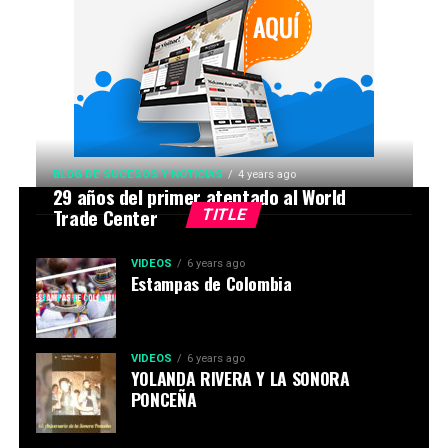
BLOG DE SUCESOS Y NOTICIAS
4 years ago
29 años del primer atentado al World
Trade Center
TITLE
VIDEOS
6 years ago
Estampas de Colombia
VIDEOS
6 years ago
YOLANDA RIVERA Y LA SONORA
PONCEÑA