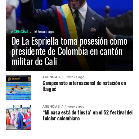
construyeron originalmente a finales de los años 70
para los Juegos Nacionales de 1970.
AGENCIAS
16 hours ago
De La Espriella toma posesión como
presidente de Colombia en cantón
militar de Cali
Maria Paula Gonzalez Lozano, representó a Ibagué en el
AGENCIAS
3 weeks ago
Campeonato internacional de natación en
52 Festival Folclórico Colombiano , fue elejida como
Ibagué
Embajadora Municipal del Folclor, representaba la
comuna 12 de la ciudad y obtuvo el titulo por su
carisma, dominio escenico e interpretación del baile
AGENCIAS
4 weeks ago
“Mi casa está de fiesta” en el 52 festival del
tradicional.
folclor colombiano
La Virreina Nacional del Folclor 2026, es Mariangel
Tumay Hernandez, representante del departamento del