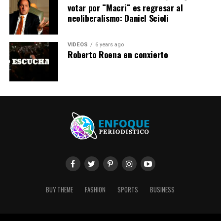
votar por ¨Macri¨ es regresar al
neoliberalismo: Daniel Scioli
VIDEOS
6 years ago
Roberto Roena en conxierto
BUY THEME
FASHION
SPORTS
BUSINESS