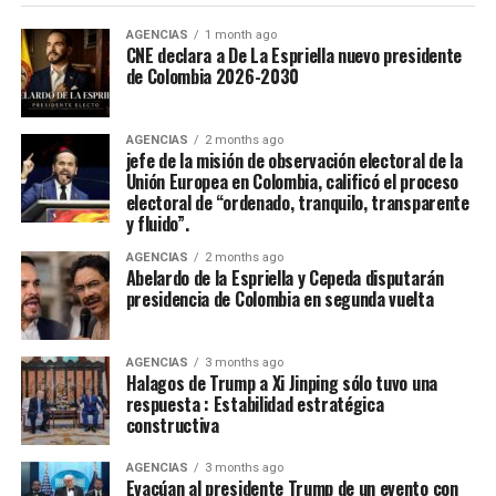
Casanare fue elejida en la noche de coronación y
clausura del 52 Festival Del Folclor Colombiano.
AGENCIAS
1 month ago
CNE declara a De La Espriella nuevo presidente
de Colombia 2026-2030
Jania Raquel Osorio Mejia, representante del
departamento de Cordoba, fue coronada como la nueva
embajadora Nacional del Folclor Colombiano
AGENCIAS
2 months ago
jefe de la misión de observación electoral de la
Unión Europea en Colombia, calificó el proceso
Con un balance muy positivo para la economía regional,
electoral de “ordenado, tranquilo, transparente
la alta afluencia de turistas, la gran ocupación hotelera y
y fluido”.
el comercio local fortalecieron la economía de la ciudad.
AGENCIAS
2 months ago
Abelardo de la Espriella y Cepeda disputarán
Enfoque Periodistico y “Florida News” , da sus
presidencia de Colombia en segunda vuelta
agradecimientos a la Gobernación Del tolima, La
Alcaldía de Ibagué, a Cristian Torres jefe de prensa y
AGENCIAS
3 months ago
comunicaciónes de la alcaldia, Mauricio Hernandez Cala
Halagos de Trump a Xi Jinping sólo tuvo una
secretario de cultura de Ibague y a todo ese gran grupo
respuesta : Estabilidad estratégica
constructiva
de trabajo en las diferentes áreas que con su
profesionalismo, dedicación y arduo trabajo mantienen
AGENCIAS
3 months ago
en alto el orgullo Ibaguereño.
Evacúan al presidente Trump de un evento con