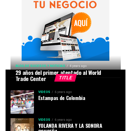
BLOG DE SUCESOS Y NOTICIAS
4 years ago
29 años del primer atentado al World
Trade Center
TITLE
VIDEOS
6 years ago
Estampas de Colombia
VIDEOS
6 years ago
YOLANDA RIVERA Y LA SONORA