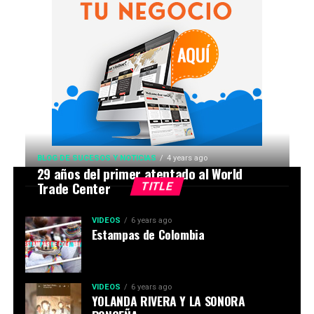
BLOG DE SUCESOS Y NOTICIAS
4 years ago
29 años del primer atentado al World
Trade Center
TITLE
VIDEOS
6 years ago
Estampas de Colombia
VIDEOS
6 years ago
YOLANDA RIVERA Y LA SONORA