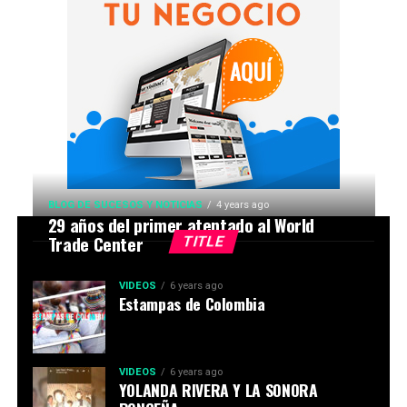
BLOG DE SUCESOS Y NOTICIAS
4 years ago
29 años del primer atentado al World
Trade Center
TITLE
VIDEOS
6 years ago
Estampas de Colombia
VIDEOS
6 years ago
YOLANDA RIVERA Y LA SONORA