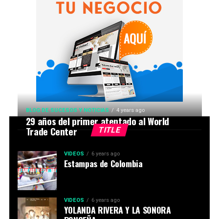
BLOG DE SUCESOS Y NOTICIAS
4 years ago
29 años del primer atentado al World
Trade Center
TITLE
VIDEOS
6 years ago
Estampas de Colombia
VIDEOS
6 years ago
YOLANDA RIVERA Y LA SONORA