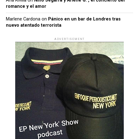
Ana Rivilla
on
Nino Segarra y Arlene G. , el concierto del
romance y el amor
Marlene Cardona
on
Pánico en un bar de Londres tras
nuevo atentado terrorista
ADVERTISEMENT