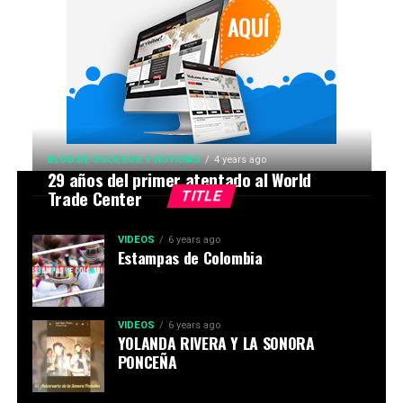
BLOG DE SUCESOS Y NOTICIAS
4 years ago
29 años del primer atentado al World
Trade Center
TITLE
VIDEOS
6 years ago
Estampas de Colombia
VIDEOS
6 years ago
YOLANDA RIVERA Y LA SONORA
PONCEÑA