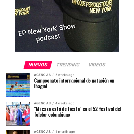
NUEVOS
TRENDING
VIDEOS
AGENCIAS
3 weeks ago
Campeonato internacional de natación en
Ibagué
AGENCIAS
4 weeks ago
“Mi casa está de fiesta” en el 52 festival del
folclor colombiano
AGENCIAS
1 month ago