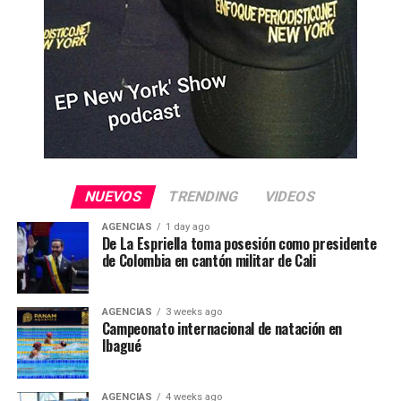
NUEVOS
TRENDING
VIDEOS
AGENCIAS
1 day ago
De La Espriella toma posesión como presidente
de Colombia en cantón militar de Cali
AGENCIAS
3 weeks ago
Campeonato internacional de natación en
Ibagué
AGENCIAS
4 weeks ago