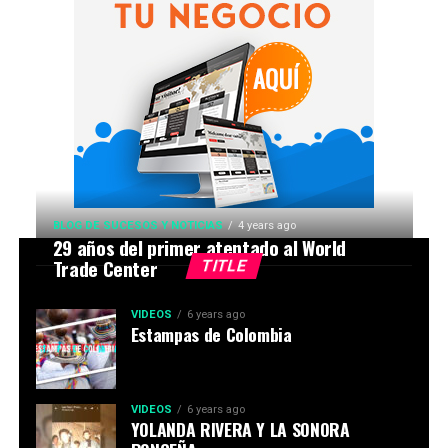
BLOG DE SUCESOS Y NOTICIAS
4 years ago
29 años del primer atentado al World
Trade Center
TITLE
VIDEOS
6 years ago
Estampas de Colombia
VIDEOS
6 years ago
YOLANDA RIVERA Y LA SONORA