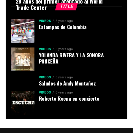
29 años del primer atentado al World
Trade Center
TITLE
VIDEOS
6 years ago
Estampas de Colombia
VIDEOS
6 years ago
YOLANDA RIVERA Y LA SONORA
PONCEÑA
VIDEOS
6 years ago
Saludos de Andy Montañez
VIDEOS
6 years ago
Roberto Roena en conxierto