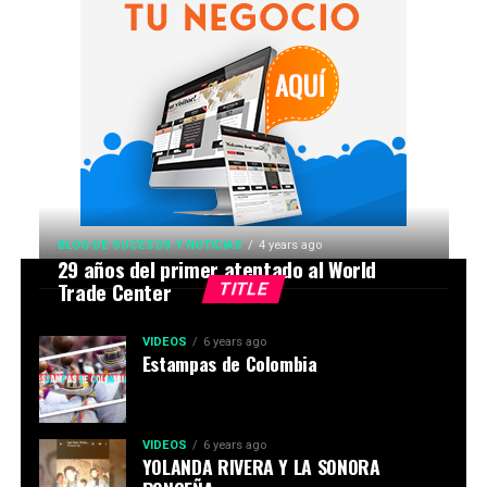
BLOG DE SUCESOS Y NOTICIAS
4 years ago
29 años del primer atentado al World
Trade Center
TITLE
VIDEOS
6 years ago
Estampas de Colombia
VIDEOS
6 years ago
YOLANDA RIVERA Y LA SONORA