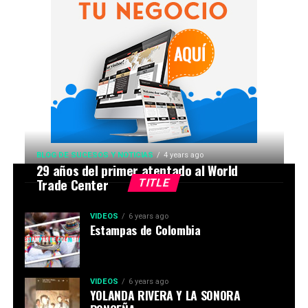
BLOG DE SUCESOS Y NOTICIAS
4 years ago
29 años del primer atentado al World
Trade Center
TITLE
VIDEOS
6 years ago
Estampas de Colombia
VIDEOS
6 years ago
YOLANDA RIVERA Y LA SONORA