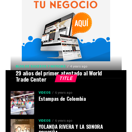
BLOG DE SUCESOS Y NOTICIAS
4 years ago
29 años del primer atentado al World
Trade Center
TITLE
VIDEOS
6 years ago
Estampas de Colombia
VIDEOS
6 years ago
YOLANDA RIVERA Y LA SONORA