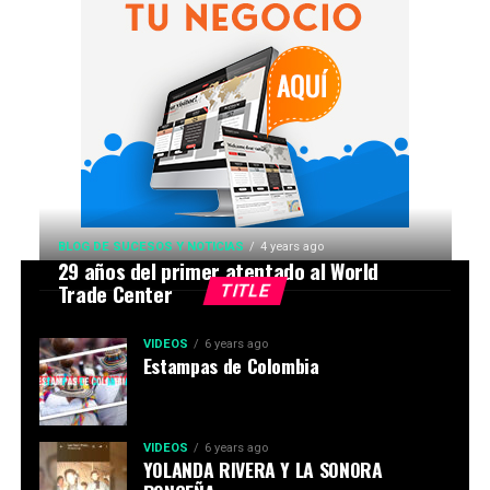
BLOG DE SUCESOS Y NOTICIAS
4 years ago
29 años del primer atentado al World
Trade Center
TITLE
VIDEOS
6 years ago
Estampas de Colombia
VIDEOS
6 years ago
YOLANDA RIVERA Y LA SONORA