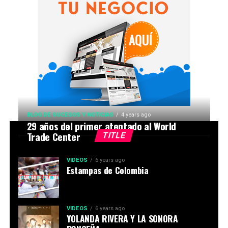
BLOG DE SUCESOS Y NOTICIAS
4 years ago
29 años del primer atentado al World
Trade Center
TITLE
VIDEOS
6 years ago
Estampas de Colombia
VIDEOS
6 years ago
YOLANDA RIVERA Y LA SONORA