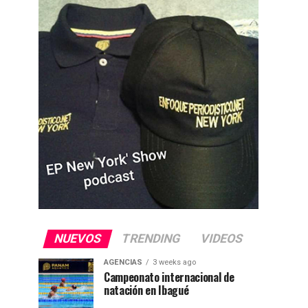
NUEVOS
TRENDING
VIDEOS
AGENCIAS
3 weeks ago
Campeonato internacional de
natación en Ibagué