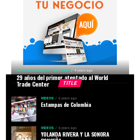
BLOG DE SUCESOS Y NOTICIAS
4 years ago
29 años del primer atentado al World
Trade Center
TITLE
VIDEOS
6 years ago
Estampas de Colombia
VIDEOS
6 years ago
YOLANDA RIVERA Y LA SONORA