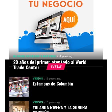
BLOG DE SUCESOS Y NOTICIAS
4 years ago
29 años del primer atentado al World
Trade Center
TITLE
VIDEOS
6 years ago
Estampas de Colombia
VIDEOS
6 years ago
YOLANDA RIVERA Y LA SONORA