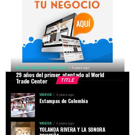
BLOG DE SUCESOS Y NOTICIAS
4 years ago
29 años del primer atentado al World
Trade Center
TITLE
VIDEOS
6 years ago
Estampas de Colombia
VIDEOS
6 years ago
YOLANDA RIVERA Y LA SONORA