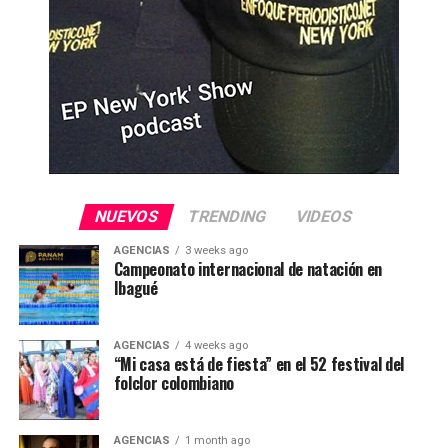
NUEVOS
TRENDING
VIDEOS
AGENCIAS
3 weeks ago
Campeonato internacional de natación en
Ibagué
AGENCIAS
4 weeks ago
“Mi casa está de fiesta” en el 52 festival del
folclor colombiano
AGENCIAS
1 month ago