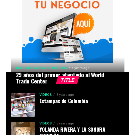
BLOG DE SUCESOS Y NOTICIAS
4 years ago
29 años del primer atentado al World
Trade Center
TITLE
VIDEOS
6 years ago
Estampas de Colombia
VIDEOS
6 years ago
YOLANDA RIVERA Y LA SONORA