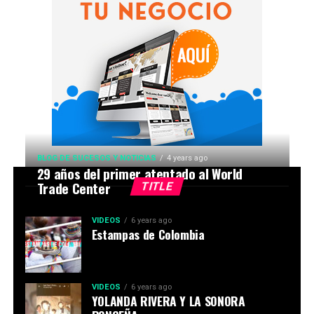
BLOG DE SUCESOS Y NOTICIAS
4 years ago
29 años del primer atentado al World
Trade Center
TITLE
VIDEOS
6 years ago
Estampas de Colombia
VIDEOS
6 years ago
YOLANDA RIVERA Y LA SONORA