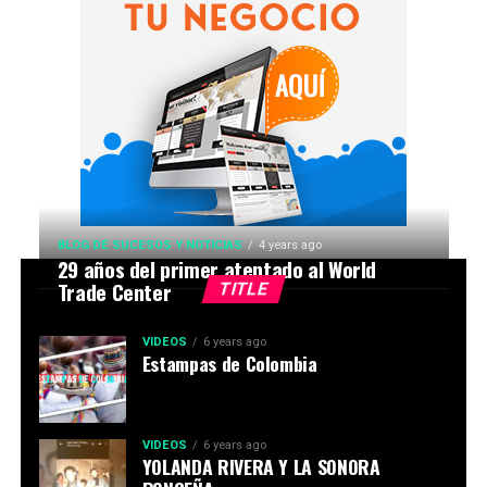
BLOG DE SUCESOS Y NOTICIAS
4 years ago
29 años del primer atentado al World
Trade Center
TITLE
VIDEOS
6 years ago
Estampas de Colombia
VIDEOS
6 years ago
YOLANDA RIVERA Y LA SONORA