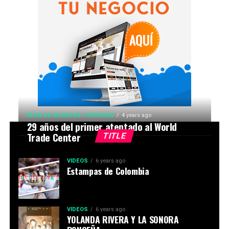
BLOG DE SUCESOS Y NOTICIAS
4 years ago
29 años del primer atentado al World
Trade Center
TITLE
VIDEOS
6 years ago
Estampas de Colombia
VIDEOS
6 years ago
YOLANDA RIVERA Y LA SONORA