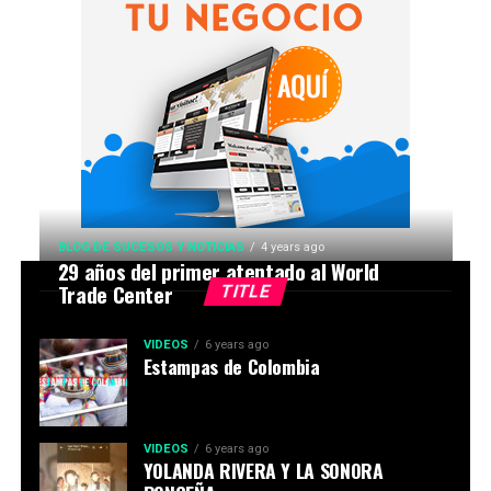
BLOG DE SUCESOS Y NOTICIAS
4 years ago
29 años del primer atentado al World
Trade Center
TITLE
VIDEOS
6 years ago
Estampas de Colombia
VIDEOS
6 years ago
YOLANDA RIVERA Y LA SONORA