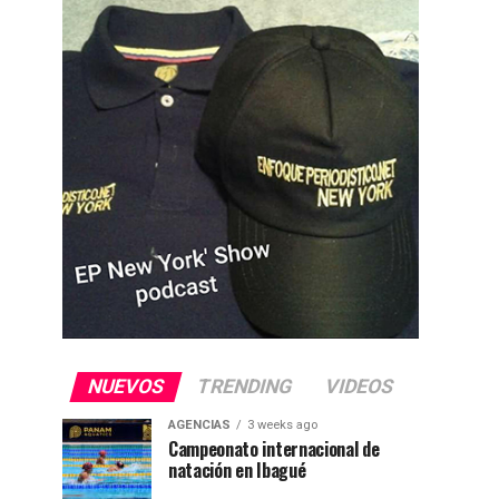
NUEVOS
TRENDING
VIDEOS
AGENCIAS
3 weeks ago
Campeonato internacional de
natación en Ibagué