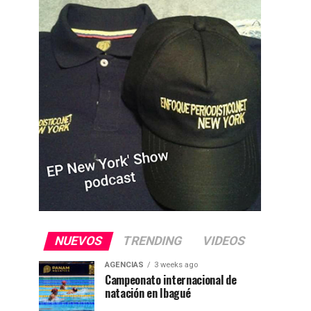
NUEVOS
TRENDING
VIDEOS
AGENCIAS
3 weeks ago
Campeonato internacional de
natación en Ibagué