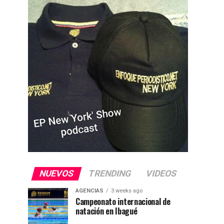
NUEVOS
TRENDING
VIDEOS
AGENCIAS
3 weeks ago
Campeonato internacional de
natación en Ibagué