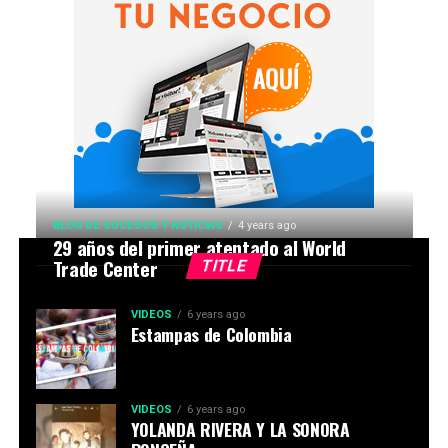
BLOG DE SUCESOS Y NOTICIAS
4 years ago
29 años del primer atentado al World
Trade Center
TITLE
VIDEOS
6 years ago
Estampas de Colombia
VIDEOS
6 years ago
YOLANDA RIVERA Y LA SONORA