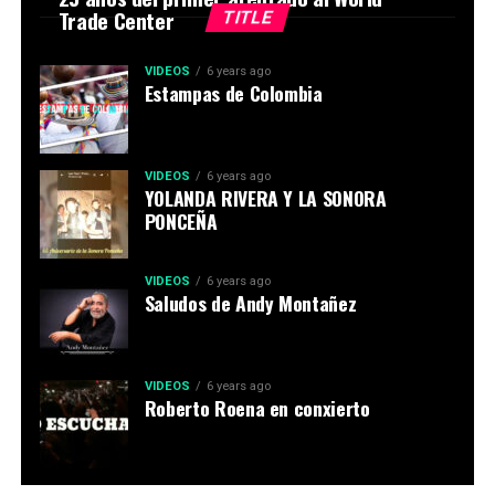
Trade Center
TITLE
VIDEOS
6 years ago
Estampas de Colombia
VIDEOS
6 years ago
YOLANDA RIVERA Y LA SONORA
PONCEÑA
VIDEOS
6 years ago
Saludos de Andy Montañez
VIDEOS
6 years ago
Roberto Roena en conxierto