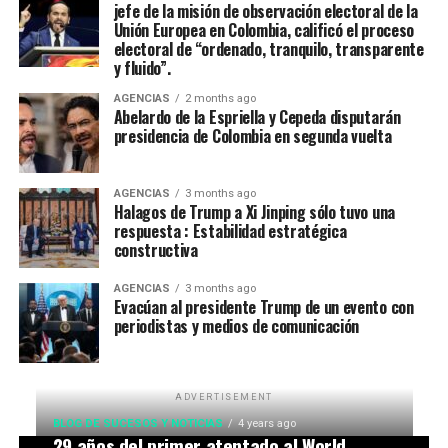
jefe de la misión de observación electoral de la
Unión Europea en Colombia, calificó el proceso
electoral de “ordenado, tranquilo, transparente
y fluido”.
AGENCIAS
2 months ago
Abelardo de la Espriella y Cepeda disputarán
presidencia de Colombia en segunda vuelta
AGENCIAS
3 months ago
Halagos de Trump a Xi Jinping sólo tuvo una
respuesta : Estabilidad estratégica
constructiva
AGENCIAS
3 months ago
Evacúan al presidente Trump de un evento con
periodistas y medios de comunicación
ADVERTISEMENT
BLOG DE SUCESOS Y NOTICIAS
4 years ago
29 años del primer atentado al World