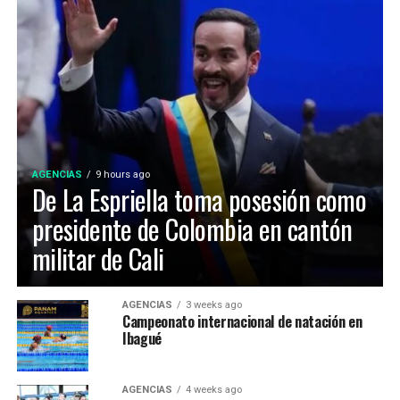
tono político que comienza este martes 24 de
septiembre. (Con inf. de AP–AFP—Reuters–‘Ansa)
Tema relacionado : Científicos comprueban final de
glaciar venezolano
AGENCIAS
9 hours ago
De La Espriella toma posesión como
presidente de Colombia en cantón
militar de Cali
AGENCIAS
3 weeks ago
Campeonato internacional de natación en
Ibagué
AGENCIAS
4 weeks ago