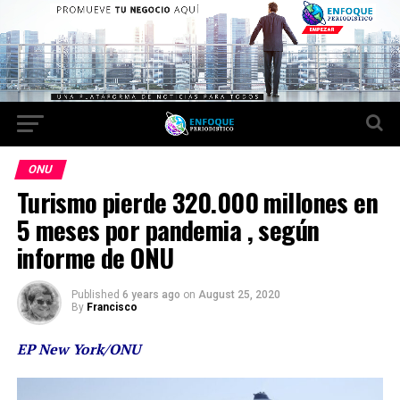
ONU
Turismo pierde 320.000 millones en
5 meses por pandemia , según
informe de ONU
Published
6 years ago
on
August 25, 2020
By
Francisco
EP New York/ONU