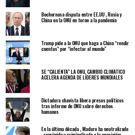
En un informe de políticas y una videoconferencia,
Antonio Guterres señaló que el turismo es el tercer
Bochornosa disputa entre EE.UU , Rusia y
sector de exportaciones de la economía global, por
China en la ONU en torno a la pandemia
detrás de los combustibles y los productos químicos, y
en 2019 supuso el 7% del comercio global.
Trump pide a la ONU que haga a China “rendir
“Emplea a una de cada 10 personas en la Tierra y
cuentas” por “infectar al mundo”
proporciona sustento a cientos de millones más”,
explicó.
Además de impulsar las economías, “permite a la gente
SE “CALIENTA” LA ONU. CAMBIO CLIMÁTICO
ACELERA AGENDA DE LÍDERES MUNDIALES
experimentar algunas de las riquezas culturales y
naturales del mundo y acerca a la gente, destacando
nuestra humanidad común”, añadió.
Dictadura chavista libera presos políticos
Pero en los cinco primeros meses de 2020, debido a la
tras informe de ONU sobre derechos
humanos
pandemia, las llegadas internacionales de turistas se
redujeron en más de la mitad y los beneficios se
desplomaron, dijo Guterres.
En la última década , Maduro ha neutralizado
, reprimido y criminalizado a la oposición: