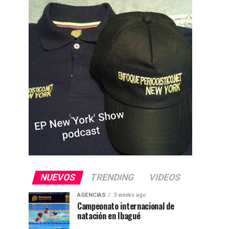
NUEVOS
TRENDING
VIDEOS
AGENCIAS
3 weeks ago
Campeonato internacional de
natación en Ibagué