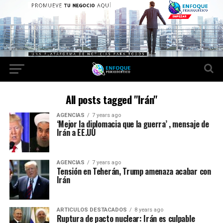
All posts tagged "Irán"
AGENCIAS
7 years ago
‘Mejor la diplomacia que la guerra’ , mensaje de
Irán a EE.UU
AGENCIAS
7 years ago
Tensión en Teherán, Trump amenaza acabar con
Irán
ARTICULOS DESTACADOS
8 years ago
Ruptura de pacto nuclear: Irán es culpable