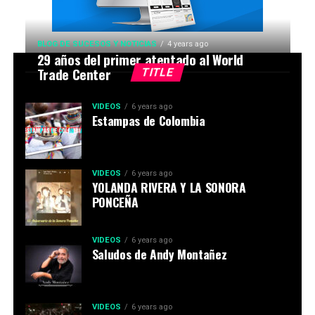
BLOG DE SUCESOS Y NOTICIAS
4 years ago
29 años del primer atentado al World
Trade Center
TITLE
VIDEOS
6 years ago
Estampas de Colombia
VIDEOS
6 years ago
YOLANDA RIVERA Y LA SONORA
PONCEÑA
VIDEOS
6 years ago
Saludos de Andy Montañez
VIDEOS
6 years ago