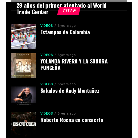
29 años del primer atentado al World
Trade Center
TITLE
VIDEOS
6 years ago
Estampas de Colombia
VIDEOS
6 years ago
YOLANDA RIVERA Y LA SONORA
PONCEÑA
VIDEOS
6 years ago
Saludos de Andy Montañez
VIDEOS
6 years ago
Roberto Roena en conxierto